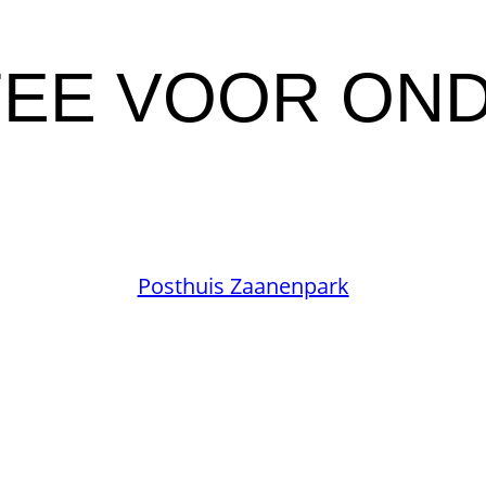
FEE VOOR ON
Posthuis Zaanenpark